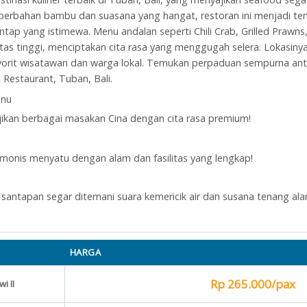
k berbahan bambu dan suasana yang hangat, restoran ini menjadi t
ap yang istimewa. Menu andalan seperti Chili Crab, Grilled Prawns,
as tinggi, menciptakan cita rasa yang menggugah selera. Lokasiny
vorit wisatawan dan warga lokal. Temukan perpaduan sempurna anta
Restaurant, Tuban, Bali.
kan berbagai masakan Cina dengan cita rasa premium!
monis menyatu dengan alam dan fasilitas yang lengkap!
antapan segar ditemani suara kemericik air dan susana tenang ala
HARGA
Rp 265.000/pax
i II