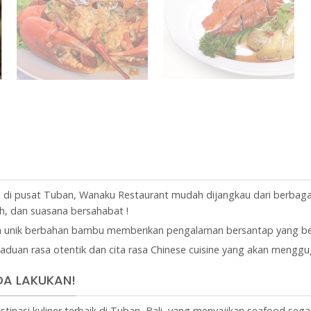
a di pusat Tuban, Wanaku Restaurant mudah dijangkau dari berbagai
ah, dan suasana bersahabat !
 unik berbahan bambu memberikan pengalaman bersantap yang be
uan rasa otentik dan cita rasa Chinese cuisine yang akan menggug
A LAKUKAN!
tinasi kuliner terbaik di Tuban, Bali, yang menyajikan seafood seg