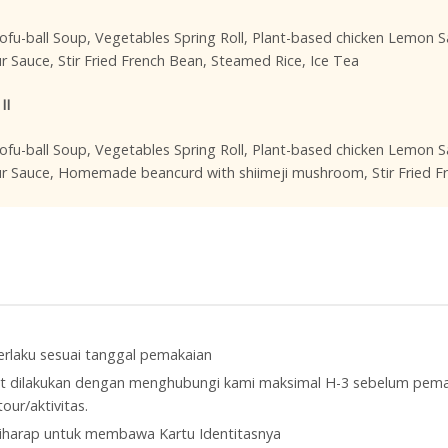
fu-ball Soup, Vegetables Spring Roll, Plant-based chicken Lemon S
 Sauce, Stir Fried French Bean, Steamed Rice, Ice Tea
II
fu-ball Soup, Vegetables Spring Roll, Plant-based chicken Lemon S
r Sauce, Homemade beancurd with shiimeji mushroom, Stir Fried 
a
erlaku sesuai tanggal pemakaian
t dilakukan dengan menghubungi kami maksimal H-3 sebelum pema
our/aktivitas.
harap untuk membawa Kartu Identitasnya