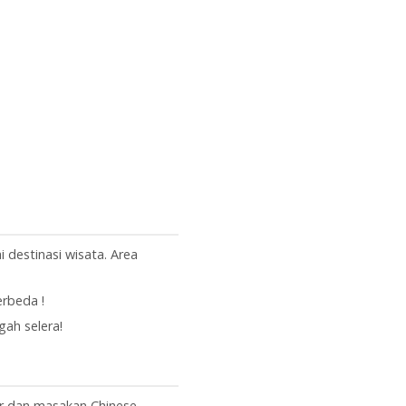
 destinasi wisata. Area
rbeda !
ah selera!
ar dan masakan Chinese