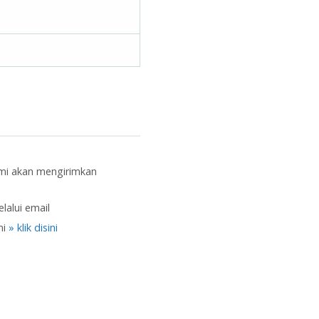
mi akan mengirimkan
lalui email
mi
» klik disini