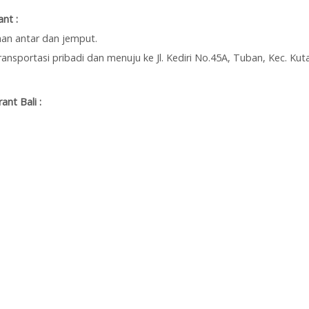
nt :
an antar dan jemput.
nsportasi pribadi dan menuju ke Jl. Kediri No.45A, Tuban, Kec. Ku
nt Bali :