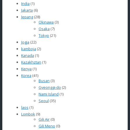
India
(1)
Jakarta
(6)
Jepang
(28)
Okinawa
(3)
Osaka
(7)
Tokyo
(21)
Jogja
(22)
kamboja
(2)
Kanada
(1)
Kazakhztan
(1)
Kenya
(1)
Korea
(41)
Busan
(3)
Gyeonggi-do
(2)
Nami Island
(1)
Seoul
(35)
laos
(1)
Lombok
(9)
Gili Air
(0)
Gili Meno
(0)