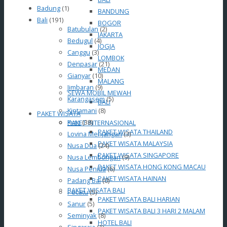
Badung
(1)
BANDUNG
Bali
(191)
BOGOR
Batubulan
(2)
JAKARTA
Bedugul
(4)
JOGJA
Canggu
(3)
LOMBOK
Denpasar
(21)
MEDAN
Gianyar
(10)
MALANG
Jimbaran
(9)
SEWA MOBIL MEWAH
Karangasem
(5)
BALI
Kintamani
(8)
PAKET WISATA
Kuta
(38)
PAKET INTERNASIONAL
PAKET WISATA THAILAND
Lovina Menjangan
(3)
PAKET WISATA MALAYSIA
Nusa Dua
(24)
PAKET WISATA SINGAPORE
Nusa Lembongan
(9)
PAKET WISATA HONG KONG MACAU
Nusa Penida
(6)
PAKET WISATA HAINAN
Padang Bai
(0)
PAKET WISATA BALI
Pecatu
(5)
PAKET WISATA BALI HARIAN
Sanur
(5)
PAKET WISATA BALI 3 HARI 2 MALAM
Seminyak
(8)
HOTEL BALI
Singaraja
(1)