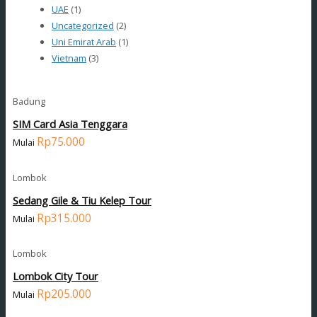
UAE
(1)
Uncategorized
(2)
Uni Emirat Arab
(1)
Vietnam
(3)
Badung
SIM Card Asia Tenggara
Rp
75.000
Lombok
Sedang Gile & Tiu Kelep Tour
Rp
315.000
Lombok
Lombok City Tour
Rp
205.000