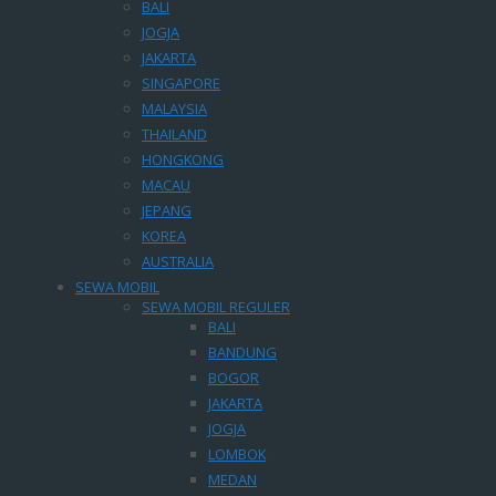
BALI
JOGJA
JAKARTA
SINGAPORE
MALAYSIA
THAILAND
HONGKONG
MACAU
JEPANG
KOREA
AUSTRALIA
SEWA MOBIL
SEWA MOBIL REGULER
BALI
BANDUNG
BOGOR
JAKARTA
JOGJA
LOMBOK
MEDAN