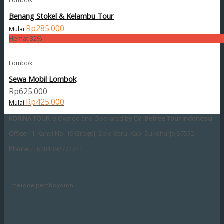
Lombok
Benang Stokel & Kelambu Tour
Rp
285.000
Hemat 32%
Lombok
Sewa Mobil Lombok
Rp
625.000
Rp
425.000
KORINA TOUR
is Owned and Operated
by CV. Befree Tour Indonesia
Office :
Jl. Kantil No. 19 Grogol, Solo Baru, Kab. Sukoharjo 57552
Phone :
+6281392772721
metode pembayaran