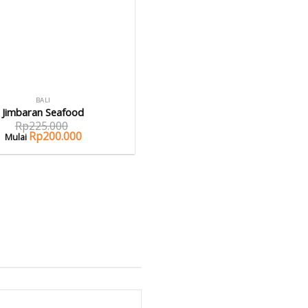
BALI
Jimbaran Seafood
Rp
225.000
Rp
200.000