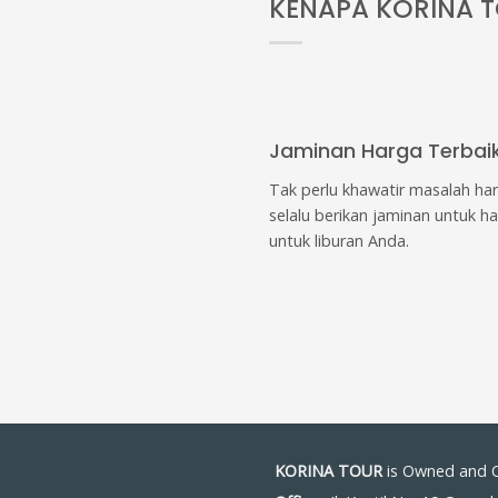
Jaminan Harga Terbai
Tak perlu khawatir masalah ha
selalu berikan jaminan untuk ha
untuk liburan Anda.
KORINA TOUR
is Owned and 
Office :
Jl. Kantil No. 19 Grogo
Phone :
+6281392772721