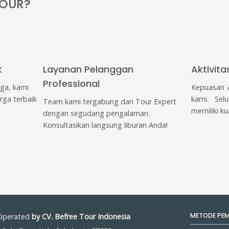
k
Layanan Pelanggan
Aktivita
Professional
rga, kami
Kepuasan A
rga terbaik
kami. Selu
Team kami tergabung dari Tour Expert
memiliki ku
dengan segudang pengalaman.
Konsultasikan langsung liburan Anda!
METODE PE
Operated
by CV. Befree Tour Indonesia
l, Solo Baru, Kab. Sukoharjo 57552