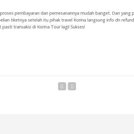
ing dbest
 proses pembayaran dan pemesanannya mudah banget. Dan yang pali
emang tbaik??harga murah masih dapat diskon lagi???
lian tiketnya setelah itu pihak travel Korina langsung info dn refun
pasti transaksi di Korina Tour lagi! Sukses!
TOUR?