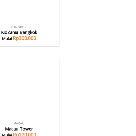
BANGKOK
KidZania Bangkok
Rp
300.000
MACAU
Macau Tower
Rp
120.000