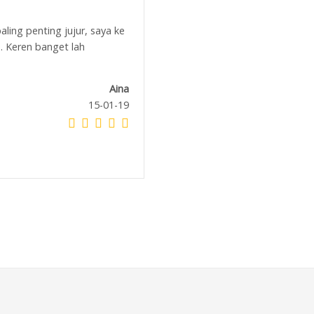
ng penting jujur, saya ke
d. Keren banget lah
elza indrawati
30-07-18
Aina
15-01-19