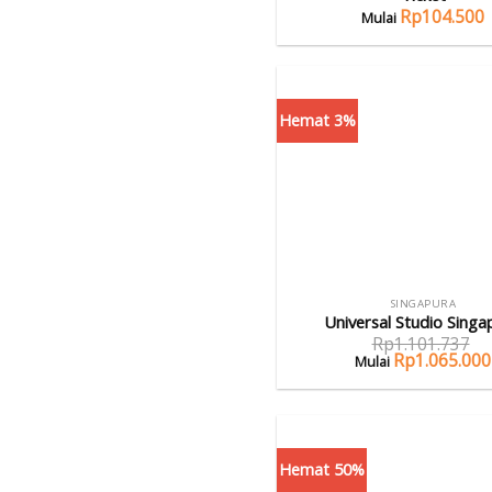
Rp
104.500
Hemat 3%
SINGAPURA
Universal Studio Singa
Rp
1.101.737
Rp
1.065.000
Hemat 50%