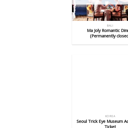
BALI
Ma Joly Romantic Din
(Permanently close
KOREA
Seoul Trick Eye Museum A
Ticket