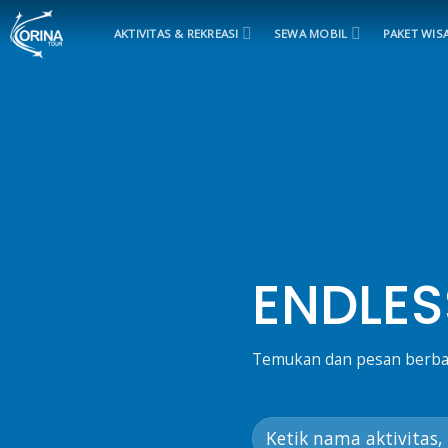
Skip
to
AKTIVITAS & REKREASI
SEWA MOBIL
PAKET WIS
content
ENDLES
Temukan dan pesan berbagai