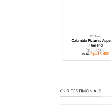
PATTAYA
Columbia Pictures Aqua
Thailand
Rp
819.500
Rp
413.400
OUR TESTIMONIALS