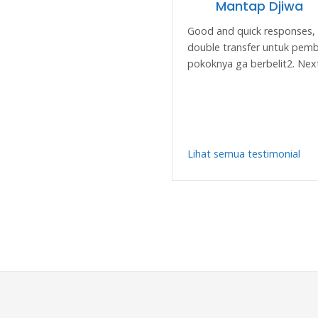
Mantap Djiwa
Korina tour pal
Good and quick responses,
Korina tour m
double transfer untuk pembe
pokoknya ga berbelit2. Next 
Lihat semua testimonial
Lihat semua testimonial
KENAPA KORINA 