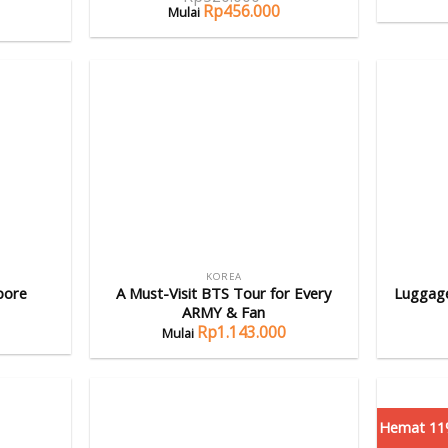
Rp
456.000
KOREA
pore
A Must-Visit BTS Tour for Every
Luggage
ARMY & Fan
Rp
1.143.000
Hemat 1