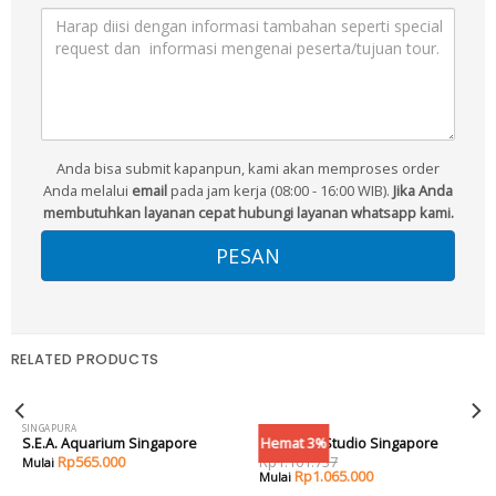
Anda bisa submit kapanpun, kami akan memproses order
Anda melalui
email
pada jam kerja (08:00 - 16:00 WIB).
Jika Anda
membutuhkan layanan cepat hubungi layanan whatsapp kami.
RELATED PRODUCTS
SINGAPURA
SINGAPURA
Hemat 3%
S.E.A. Aquarium Singapore
Universal Studio Singapore
Rp
565.000
Rp
1.101.737
Rp
1.065.000