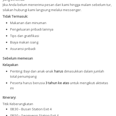
Jika Anda belum menerima pesan dari kami hingga malam sebelum tur,
silakan hubungi kami langsung melalui messenger.
Tidak Termasuk:
Makanan dan minuman
Pengeluaran pribadi lainnya
Tips dan gratifikasi
Biaya makan siang
Asuransi pribadi
Sebelum memesan
Kelayakan
Penting: Bayi dan anak-anak
harus
dimasukkan dalam jumlah
total penumpang
Peserta harus berusia
3 tahun ke atas
untuk mengikuti aktivitas
ini
Itinerary:
Titik Keberangkatan
08:30 – Busan Station Exit 4
08:50 – Seomyeon Station Exit 4