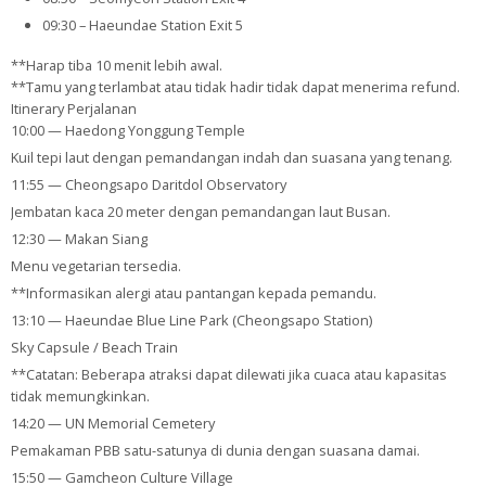
09:30 – Haeundae Station Exit 5
**Harap tiba 10 menit lebih awal.
**Tamu yang terlambat atau tidak hadir tidak dapat menerima refund.
Itinerary Perjalanan
10:00 — Haedong Yonggung Temple
Kuil tepi laut dengan pemandangan indah dan suasana yang tenang.
11:55 — Cheongsapo Daritdol Observatory
Jembatan kaca 20 meter dengan pemandangan laut Busan.
12:30 — Makan Siang
Menu vegetarian tersedia.
**Informasikan alergi atau pantangan kepada pemandu.
13:10 — Haeundae Blue Line Park (Cheongsapo Station)
Sky Capsule / Beach Train
**Catatan: Beberapa atraksi dapat dilewati jika cuaca atau kapasitas
tidak memungkinkan.
14:20 — UN Memorial Cemetery
Pemakaman PBB satu-satunya di dunia dengan suasana damai.
15:50 — Gamcheon Culture Village