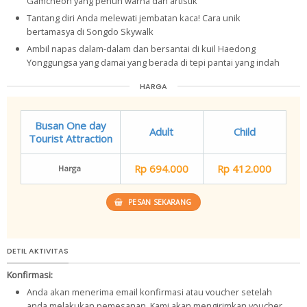
Gamcheon yang penuh warna dan artistik
Tantang diri Anda melewati jembatan kaca! Cara unik
bertamasya di Songdo Skywalk
Ambil napas dalam-dalam dan bersantai di kuil Haedong
Yonggungsa yang damai yang berada di tepi pantai yang indah
HARGA
Busan One day
Adult
Child
Tourist Attraction
Rp 694.000
Rp 412.000
Harga
PESAN SEKARANG
DETIL AKTIVITAS
Konfirmasi:
Anda akan menerima email konfirmasi atau voucher setelah
anda melakukan pemesanan. Kami akan mengirimkan voucher