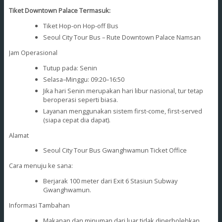
Tiket
Downtown Palace
Termasuk:
Tiket Hop-on Hop-off Bus
Seoul City Tour Bus – Rute Downtown Palace Namsan
Jam Operasional
Tutup pada: Senin
Selasa–Minggu: 09:20–16:50
Jika hari Senin merupakan hari libur nasional, tur tetap
beroperasi seperti biasa.
Layanan menggunakan sistem first-come, first-served
(siapa cepat dia dapat).
Alamat
Seoul City Tour Bus Gwanghwamun Ticket Office
Cara menuju ke sana:
Berjarak 100 meter dari Exit 6 Stasiun Subway
Gwanghwamun.
Informasi Tambahan
Makanan dan minuman dari luar tidak diperbolehkan