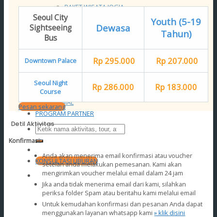
PAKET WISATA JOGJA
PAKET WISATA JOGJA HARIAN
Seoul City
Youth (5-19
Dewasa
PAKET WISATA JOGJA 3 HARI 2 MALAM
Sightseeing
Tahun)
Bus
DAERAH LAIN
PAKET WISATA BANDUNG
PAKET WISATA LOMBOK
Rp 295.000
Rp 207.000
Downtown Palace
PAKET WISATA BROMO
Paket Wisata Jatim
Seoul Night
Rp 286.000
Rp 183.000
OPEN TRIP
Course
TESTIMONIAL
Pesan sekarang
PROGRAM PARTNER
Detil Aktivitas
Konfirmasi:
Anda akan menerima email konfirmasi atau voucher
KONSULTASI LIBURAN
setelah anda melakukan pemesanan. Kami akan
mengirimkan voucher melalui email dalam 24 jam
Jika anda tidak menerima email dari kami, silahkan
periksa folder Spam atau beritahu kami melalui email
Untuk kemudahan konfirmasi dan pesanan Anda dapat
menggunakan layanan whatsapp kami
» klik disini