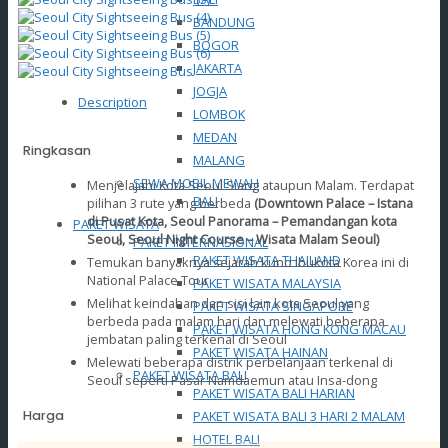
BANDUNG
BOGOR
JAKARTA
JOGJA
Description
LOMBOK
MEDAN
Ringkasan
MALANG
SEWA MOBIL MEWAH
Menjelajahi Kota Seoul Siang ataupun Malam. Terdapat
BALI
pilihan 3 rute yang berbeda
(
Downtown Palace – Istana
di Pusat Kota, Seoul Panorama – Pemandangan kota
PAKET WISATA
Seoul, Seoul Night Course – Wisata Malam Seoul)
PAKET INTERNASIONAL
PAKET WISATA THAILAND
Temukan banyaknya sejarah kuno ibukota Korea ini di
National Palace Tour
PAKET WISATA MALAYSIA
Melihat keindahan dan sisi lain kota Seoul yang
PAKET WISATA SINGAPORE
berbeda pada malam hari dan melewati beberapa
PAKET WISATA HONG KONG MACAU
jembatan paling terkenal di Seoul
PAKET WISATA HAINAN
Melewati beberapa distrik perbelanjaan terkenal di
PAKET WISATA BALI
Seoul seperti Pasar Namdaemun atau Insa-dong
PAKET WISATA BALI HARIAN
PAKET WISATA BALI 3 HARI 2 MALAM
Harga
HOTEL BALI