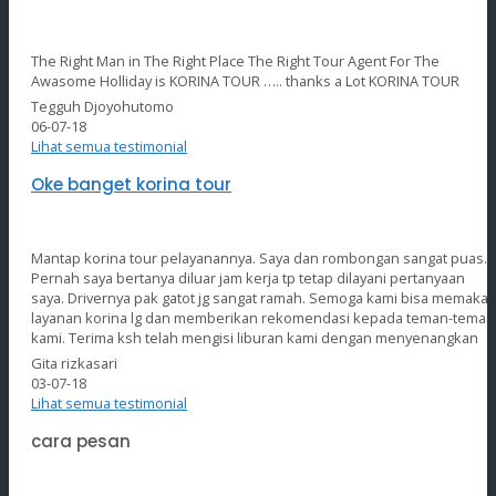
The Right Man in The Right Place The Right Tour Agent For The
Awasome Holliday is KORINA TOUR ….. thanks a Lot KORINA TOUR
Tegguh Djoyohutomo
06-07-18
Lihat semua testimonial
Oke banget korina tour
Mantap korina tour pelayanannya. Saya dan rombongan sangat puas.
Pernah saya bertanya diluar jam kerja tp tetap dilayani pertanyaan
saya. Drivernya pak gatot jg sangat ramah. Semoga kami bisa memakai
layanan korina lg dan memberikan rekomendasi kepada teman-teman
kami. Terima ksh telah mengisi liburan kami dengan menyenangkan
Gita rizkasari
03-07-18
Lihat semua testimonial
cara pesan