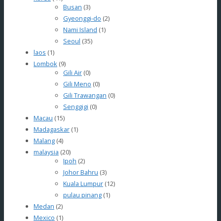
Busan
(3)
Gyeonggi-do
(2)
Nami Island
(1)
Seoul
(35)
laos
(1)
Lombok
(9)
Gili Air
(0)
Gili Meno
(0)
Gili Trawangan
(0)
Senggigi
(0)
Macau
(15)
Madagaskar
(1)
Malang
(4)
malaysia
(20)
Ipoh
(2)
Johor Bahru
(3)
Kuala Lumpur
(12)
pulau pinang
(1)
Medan
(2)
Mexico
(1)