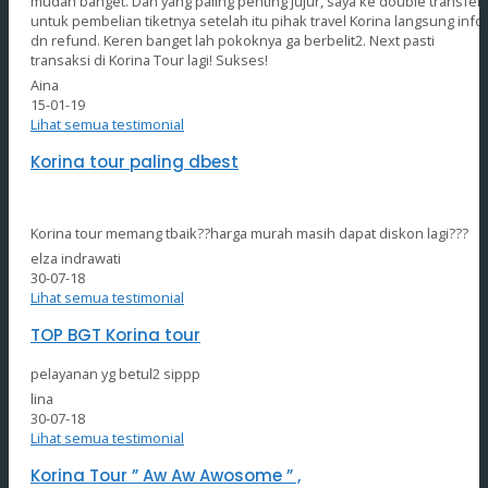
mudah banget. Dan yang paling penting jujur, saya ke double transfer
untuk pembelian tiketnya setelah itu pihak travel Korina langsung info
dn refund. Keren banget lah pokoknya ga berbelit2. Next pasti
transaksi di Korina Tour lagi! Sukses!
Aina
15-01-19
Lihat semua testimonial
Korina tour paling dbest
Korina tour memang tbaik??harga murah masih dapat diskon lagi???
elza indrawati
30-07-18
Lihat semua testimonial
TOP BGT Korina tour
pelayanan yg betul2 sippp
lina
30-07-18
Lihat semua testimonial
Korina Tour ” Aw Aw Awosome ” ,