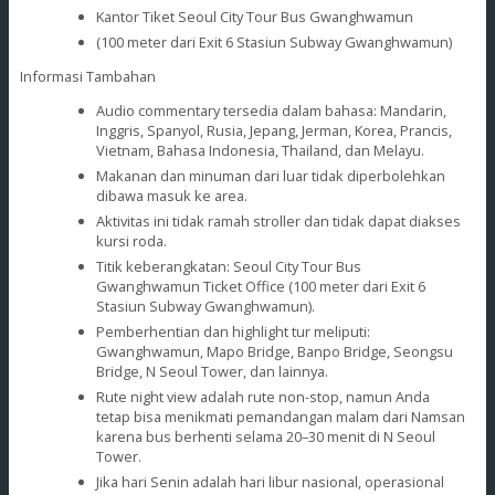
Kantor Tiket Seoul City Tour Bus Gwanghwamun
(100 meter dari Exit 6 Stasiun Subway Gwanghwamun)
Informasi Tambahan
Audio commentary tersedia dalam bahasa: Mandarin,
Inggris, Spanyol, Rusia, Jepang, Jerman, Korea, Prancis,
Vietnam, Bahasa Indonesia, Thailand, dan Melayu.
Makanan dan minuman dari luar tidak diperbolehkan
dibawa masuk ke area.
Aktivitas ini tidak ramah stroller dan tidak dapat diakses
kursi roda.
Titik keberangkatan: Seoul City Tour Bus
Gwanghwamun Ticket Office (100 meter dari Exit 6
Stasiun Subway Gwanghwamun).
Pemberhentian dan highlight tur meliputi:
Gwanghwamun, Mapo Bridge, Banpo Bridge, Seongsu
Bridge, N Seoul Tower, dan lainnya.
Rute night view adalah rute non-stop, namun Anda
tetap bisa menikmati pemandangan malam dari Namsan
karena bus berhenti selama 20–30 menit di N Seoul
Tower.
Jika hari Senin adalah hari libur nasional, operasional