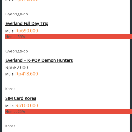
Gyeonggi-do
Everland Full Day Trip
Rp
690.000
Hemat 39%
Gyeonggi-do
Everland – K-POP Demon Hunters
Rp
682.000
Rp
418.600
Korea
SIM Card Korea
Rp
100.000
Hemat 25%
Korea