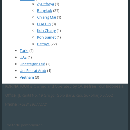
Ayutthaya
(1)
Bangkok
(27)
Chiang Mai
(1)
Hua Hin
(3)
Koh Chang
(1)
Koh Samet
(1)
Pattaya
(22)
Turki
(1)
UAE
(1)
Uncategorized
(2)
Uni Emirat Arab
(1)
Vietnam
(3)
KORINA TOUR
is Owned and Operated
by CV. Befree Tour Indonesia
Office :
Jl. Kantil No. 19 Grogol, Solo Baru, Kab. Sukoharjo 57552
Phone :
+6281392772721
metode pembayaran