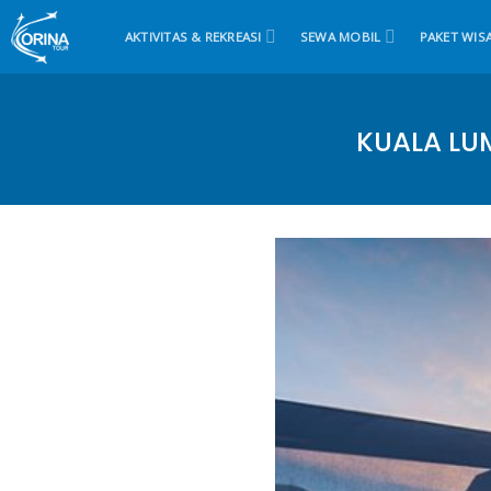
Skip
to
AKTIVITAS & REKREASI
SEWA MOBIL
PAKET WIS
content
KUALA LU