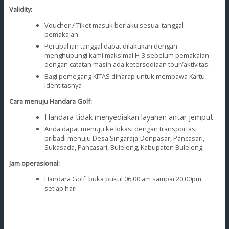
Validity:
Voucher / Tiket masuk berlaku sesuai tanggal
pemakaian
Perubahan tanggal dapat dilakukan dengan
menghubungi kami maksimal H-3 sebelum pemakaian
dengan catatan masih ada ketersediaan tour/aktivitas.
Bagi pemegang KITAS diharap untuk membawa Kartu
Identitasnya
Cara menuju Handara Golf:
Handara tidak menyediakan layanan antar jemput.
Anda dapat menuju ke lokasi dengan transportasi
pribadi menuju Desa Singaraja-Denpasar, Pancasari,
Sukasada, Pancasari, Buleleng, Kabupaten Buleleng.
Jam operasional:
Handara Golf buka pukul 06.00 am sampai 20.00pm
setiap hari