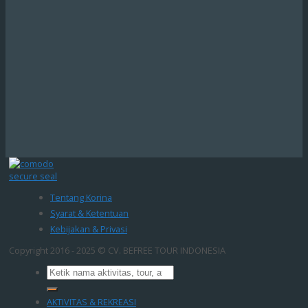
Tentang Korina
Syarat & Ketentuan
Kebijakan & Privasi
Copyright 2016 - 2025 © CV. BEFREE TOUR INDONESIA
AKTIVITAS & REKREASI