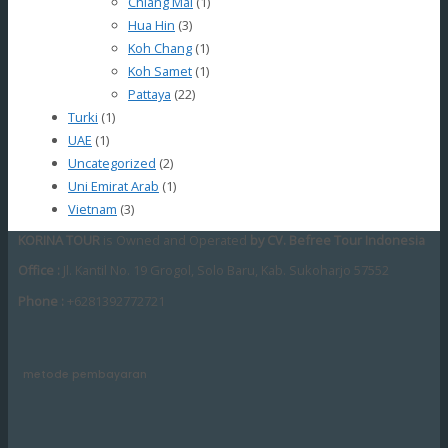
Chiang Mai
(1)
Hua Hin
(3)
Koh Chang
(1)
Koh Samet
(1)
Pattaya
(22)
Turki
(1)
UAE
(1)
Uncategorized
(2)
Uni Emirat Arab
(1)
Vietnam
(3)
KORINA TOUR
is Owned and Operated
by CV. Befree Tour Indonesia
Office :
Jl. Kantil No. 19 Grogol, Solo Baru, Kab. Sukoharjo 57552
Phone :
+6281392772721
metode pembayaran