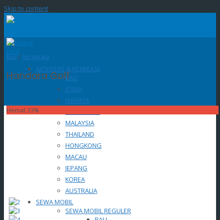
Skip to content
Bali
/
Singaraja
AKTIVITAS & REKREASI
Handara Golf
BALI
JOGJA
JAKARTA
Hemat 33%
SINGAPORE
MALAYSIA
THAILAND
HONGKONG
MACAU
JEPANG
KOREA
AUSTRALIA
SEWA MOBIL
SEWA MOBIL REGULER
BALI