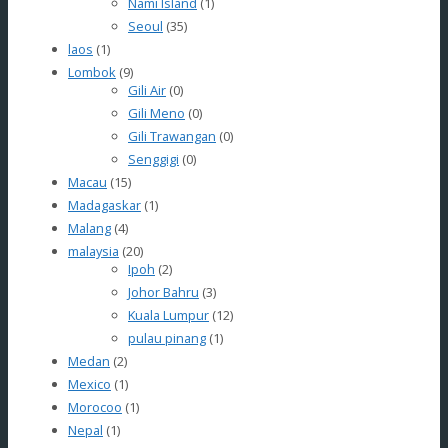
Nami Island
(1)
Seoul
(35)
laos
(1)
Lombok
(9)
Gili Air
(0)
Gili Meno
(0)
Gili Trawangan
(0)
Senggigi
(0)
Macau
(15)
Madagaskar
(1)
Malang
(4)
malaysia
(20)
Ipoh
(2)
Johor Bahru
(3)
Kuala Lumpur
(12)
pulau pinang
(1)
Medan
(2)
Mexico
(1)
Morocoo
(1)
Nepal
(1)