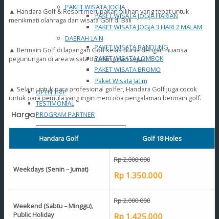
PAKET WISATA JOGJA
▲ Handara Golf & Resort merupakan pilihan yang tepat untuk
PAKET WISATA JOGJA HARIAN
menikmati olahraga dan wisata Golf di Bali
PAKET WISATA JOGJA 3 HARI 2 MALAM
DAERAH LAIN
PAKET WISATA BANDUNG
▲ Bermain Golf di lapangan Golf kelas dunia dengan nuansa
PAKET WISATA LOMBOK
pegunungan di area wisata Buleleng nan sejuk.
PAKET WISATA BROMO
Paket Wisata Jatim
▲ Selain untuk para profesional golfer, Handara Golf juga cocok
OPEN TRIP
untuk para pemula yang ingin mencoba pengalaman bermain golf.
TESTIMONIAL
Harga
PROGRAM PARTNER
Handara Golf
Golf 18 Holes
Rp 2.000.000
KONSULTASI LIBURAN
Weekdays (Senin – Jumat)
Rp 1.350.000
Rp 2.000.000
Weekend (Sabtu – Minggu),
Public Holiday
Rp 1.425.000