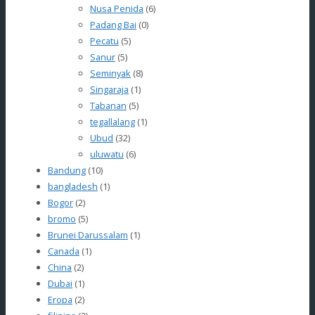
Nusa Penida
(6)
Padang Bai
(0)
Pecatu
(5)
Sanur
(5)
Seminyak
(8)
Singaraja
(1)
Tabanan
(5)
tegallalang
(1)
Ubud
(32)
uluwatu
(6)
Bandung
(10)
bangladesh
(1)
Bogor
(2)
bromo
(5)
Brunei Darussalam
(1)
Canada
(1)
China
(2)
Dubai
(1)
Eropa
(2)