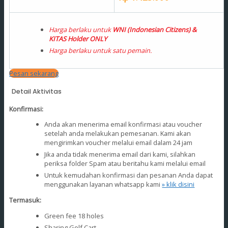
Harga berlaku untuk
WNI (Indonesian Citizens) &
KITAS Holder ONLY
Harga berlaku untuk satu pemain.
Pesan sekarang
Detail Aktivitas
Konfirmasi:
Anda akan menerima email konfirmasi atau voucher
setelah anda melakukan pemesanan. Kami akan
mengirimkan voucher melalui email dalam 24 jam
Jika anda tidak menerima email dari kami, silahkan
periksa folder Spam atau beritahu kami melalui email
Untuk kemudahan konfirmasi dan pesanan Anda dapat
menggunakan layanan whatsapp kami
» klik disini
Termasuk:
Green fee 18 holes
Sharing Golf Cart