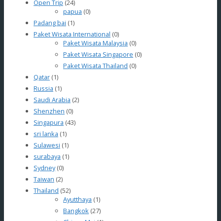
Open Trip
(24)
papua
(0)
Padang bai
(1)
Paket Wisata International
(0)
Paket Wisata Malaysia
(0)
Paket Wisata Singapore
(0)
Paket Wisata Thailand
(0)
Qatar
(1)
Russia
(1)
Saudi Arabia
(2)
Shenzhen
(0)
Singapura
(43)
sri lanka
(1)
Sulawesi
(1)
surabaya
(1)
Sydney
(0)
Taiwan
(2)
Thailand
(52)
Ayutthaya
(1)
Bangkok
(27)