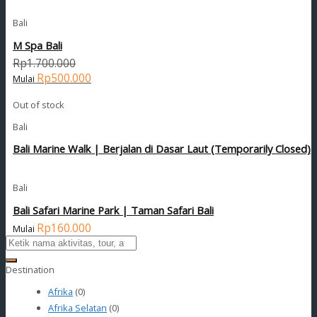
Bali
M Spa Bali
Rp
1.700.000
Rp
500.000
Out of stock
Bali
Bali Marine Walk | Berjalan di Dasar Laut (Temporarily Closed)
Bali
Bali Safari Marine Park | Taman Safari Bali
Rp
160.000
Destination
Afrika
(0)
Afrika Selatan
(0)