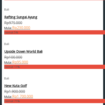
Bali
Rafting Sungai Ayung
Rp
975.000
Rp
230.000
Hemat 5%
Bali
Upside Down World Bali
Rp
100.000
Rp
95.000
Hemat 11%
Bali
New Kuta Golf
Rp
1.900.000
Rp
1.700.000
Hemat 71%