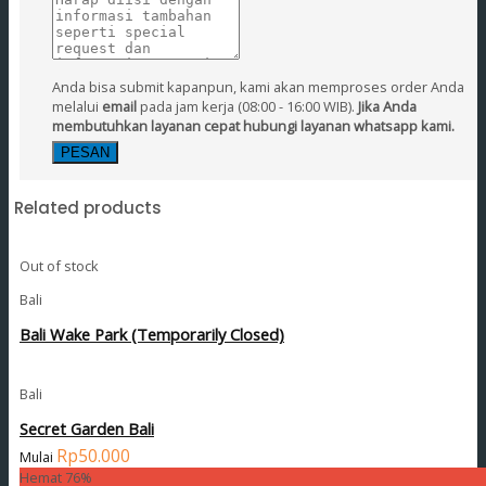
Anda bisa submit kapanpun, kami akan memproses order Anda
melalui
email
pada jam kerja (08:00 - 16:00 WIB).
Jika Anda
membutuhkan layanan cepat hubungi layanan whatsapp kami.
Related products
Out of stock
Bali
Bali Wake Park (Temporarily Closed)
Bali
Secret Garden Bali
Rp
50.000
Hemat 76%