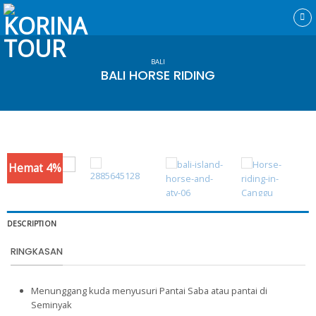
Skip
to
content
BALI
BALI HORSE RIDING
Hemat 4%
DESCRIPTION
RINGKASAN
Menunggang kuda menyusuri Pantai Saba atau pantai di
Seminyak