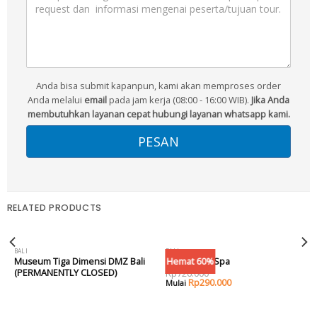
Anda bisa submit kapanpun, kami akan memproses order
Anda melalui
email
pada jam kerja (08:00 - 16:00 WIB).
Jika Anda
membutuhkan layanan cepat hubungi layanan whatsapp kami.
RELATED PRODUCTS
BALI
BALI
OUT OF STOCK
Hemat 60%
Museum Tiga Dimensi DMZ Bali
Kahyangan Spa
(PERMANENTLY CLOSED)
Rp
726.000
Rp
290.000