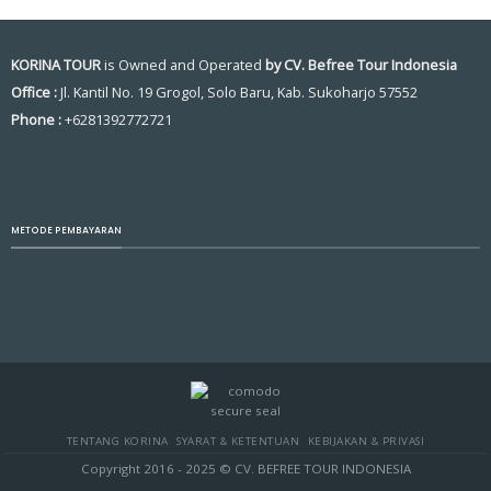
KORINA TOUR
is Owned and Operated
by CV. Befree Tour Indonesia
Office :
Jl. Kantil No. 19 Grogol, Solo Baru, Kab. Sukoharjo 57552
Phone :
+6281392772721
METODE PEMBAYARAN
TENTANG KORINA
SYARAT & KETENTUAN
KEBIJAKAN & PRIVASI
Copyright 2016 - 2025 © CV. BEFREE TOUR INDONESIA