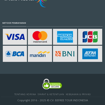
METODE PEMBAYARAN
TENTANG KORINA
SYARAT & KETENTUAN
KEBIJAKAN & PRIVASI
Copyright 2016 - 2025 © CV. BEFREE TOUR INDONESIA