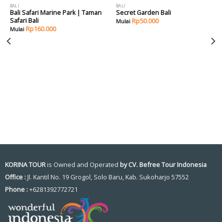
BALI
BALI
Bali Safari Marine Park | Taman
Secret Garden Bali
Safari Bali
Rp
50.000
Rp
160.000
KORINA TOUR
is Owned and Operated
by CV. Befree Tour Indonesia
Office :
Jl. Kantil No. 19 Grogol, Solo Baru, Kab. Sukoharjo 57552
Phone :
+6281392772721