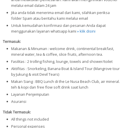
melalui email dalam 24 jam
Jika anda tidak menerima email dari kami, silahkan periksa
folder Spam atau beritahu kami melalui email
Untuk kemudahan konfirmasi dan pesanan Anda dapat
menggunakan layanan whatsapp kami
» klik disini
Termasuk:
Makanan & Minuman : welcome drink, continental breakfast,
mineral water, tea & coffee, slice fruits, afternoon tea.
Fasilitas : 2 trolling fishing, lounge, towels and shower/toilet
Aktifitas : Snorkeling, Banana Boat & Island Tour (Mangrove tour
by Jukung & visit Devil Tears)
Makan Siang : BBQ Lunch di the Le Nusa Beach Club, air mineral.
teh & kopi dan free flow soft drink saat lunch
Layanan Penjemputan
Asuransi
Tidak Termasuk:
All things not included
Personal expenses