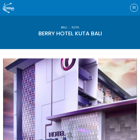
Skip
to
content
BALI
KUTA
/
BERRY HOTEL KUTA BALI