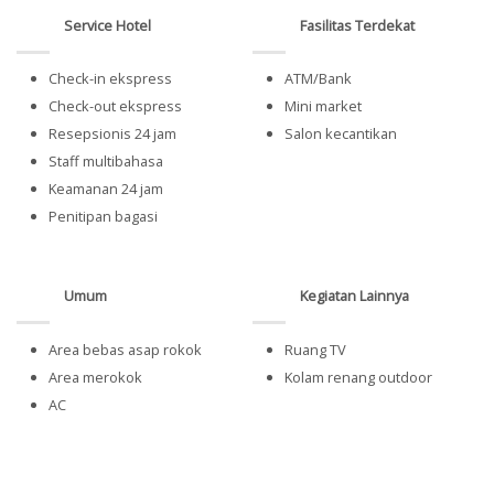
Service Hotel
Fasilitas Terdekat
Check-in ekspress
ATM/Bank
Check-out ekspress
Mini market
Resepsionis 24 jam
Salon kecantikan
Staff multibahasa
Keamanan 24 jam
Penitipan bagasi
Umum
Kegiatan Lainnya
Area bebas asap rokok
Ruang TV
Area merokok
Kolam renang outdoor
AC