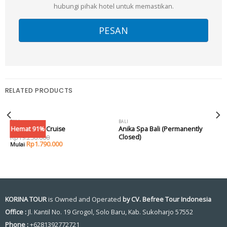
hubungi pihak hotel untuk memastikan.
RELATED PRODUCTS
BALI
BALI
OUT OF STOCK
Hemat 91%
Bali Hai Day Cruise
Anika Spa Bali (Permanently
Closed)
Rp
19.250.000
Rp
1.790.000
KORINA TOUR
is Owned and Operated
by CV. Befree Tour Indonesia
Office :
Jl. Kantil No. 19 Grogol, Solo Baru, Kab. Sukoharjo 57552
Phone :
+6281392772721